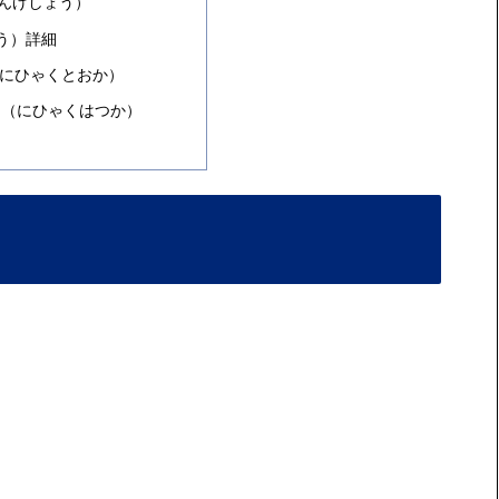
んげしょう）
う）詳細
にひゃくとおか）
日
（にひゃくはつか）
、