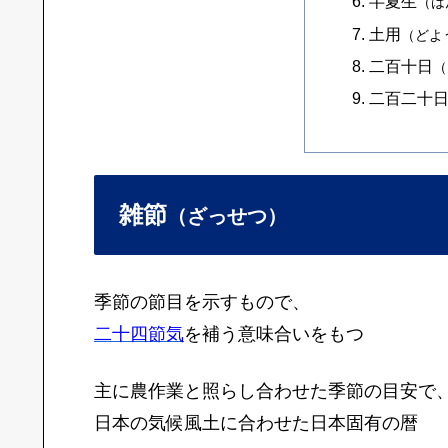
半夏生
（は
土用
（どよ
二百十日
（
二百二十
雑節
（ざっせつ）
季節の節目を示すもので、
二十四節気
を補う意味合いをもつ
主に農作業と照らし合わせた季節の目安で
日本の気候風土に合わせた日本固有の暦