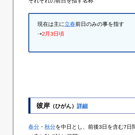
それぞれの前日を指す名称
現在は主に
立春
前日のみの事を指す
➝
2月3日頃
彼岸
（ひがん）
詳細
春分
・
秋分
を中日とし、前後3日を含む7日