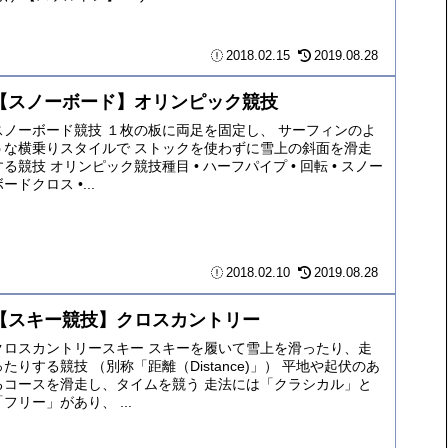
2018.02.15
2019.08.28
【スノーボード】オリンピック競技
スノーボード競技 １枚の板に両足を固定し、 サーフィンのよ
うな横乗りスタイルで ストックを使わずに雪上の斜面を滑走
する競技 オリンピック競技種目 • ハーフパイプ • 回転 • スノー
ードクロス •...
2018.02.10
2019.08.28
【スキー競技】クロスカントリー
クロスカントリースキー スキーを履いて雪上を滑ったり、走
ったりする競技 （別称「距離（Distance)」） 平地や起伏のあ
るコースを滑走し、タイムを競う 走法には「クラシカル」と
「フリー」があり、 ...