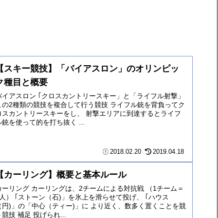
【スキー競技】「バイアスロン」のオリンピッ
ク種目と概要
バイアスロン ｢クロスカントリースキー」と「ライフル射撃」
この2種類の競技を複合して行う競技 ライフル銃を背負ってク
ロスカントリースキーをし、 射撃エリアに到達するとライフ
ル銃を使って的を打ち抜く ...
2018.02.20
2019.04.18
【カーリング】概要と基本ルール
カーリング カーリングは、2チームによる対抗戦 （1チーム＝
4人） ｢ストーン（石)」を氷上を滑らせて投げ、 ｢ハウス
（円)」の「中心（ティー)」に より近く、数多く置くことを競
う競技 補足 投げられ...