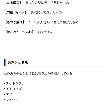
【かまぼこ】
…板に半月型に整えて蒸したもの
【竹輪
】…筒状にして焼いたもの
（ちくわ)
【さつま揚げ】
…平べったい形状に整えて揚げたもの
【はんぺん・つみれ】
…茹でたもの
原料となる魚
白身魚を中心として数10種以上が使用されている
• スケトウダラ
• イトヨリダイ
• エソ
• マイワシ