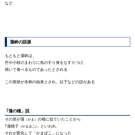
など
蒲鉾の語源
もともと蒲鉾は、
竹や小枝のまわりに魚のすり身をなすりつけ、
焼いて食べるものであったとされる
この形状が名称の由来とされ、以下などの説がある
｢蒲の穂」説
その形が蒲
の穂に似ていたことから
（がま）
｢蒲穂子
」といわれ、
（がまほこ)
それが変化して「かまぼこ」になった