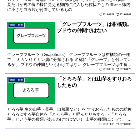
見た目が肉の塊の様に見える卵内に混入した粒状のもの 血班＝卵内
に小さな血液片が付着しているもの
2019.07.08
2019.09.03
「グレープフルーツ」は柑橘類。
食物・食材
ブドウの仲間ではない
グレープフルーツ（Grapefruits） グレープフルーツは柑橘類の一種
で、 ミカン科ミカン属に分類される 名称に「グレープ」と付いてい
るが、 ブドウの仲間というわけではない グレープフルーツは生食...
2018.05.17
2019.04.22
「とろろ芋」とは山芋をすりおろ
食物・食材
したもの
とろろ芋 生の山芋（長芋、自然薯など）を すりおろしたものの総称
とろろにする芋自体を「とろろ芋」と呼んだりもする （「とろろ
芋」という芋の種類があるわけではない） 山芋の種類によって、 水
分量や粘り...
2018.11.05
2019.09.03