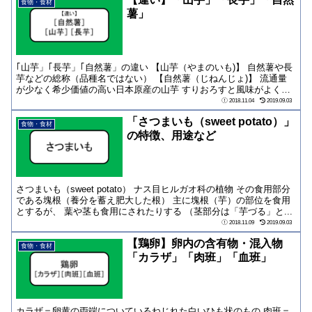
食物・食材
薯」
｢山芋」｢長芋」｢自然薯」の違い 【山芋（やまのいも)】 自然薯や長
芋などの総称（品種名ではない） 【自然薯（じねんじょ)】 流通量
が少なく希少価値の高い日本原産の山芋 すりおろすと風味がよく、
強い粘...
2018.11.04
2019.09.03
「さつまいも（sweet potato）」
食物・食材
の特徴、用途など
さつまいも（sweet potato） ナス目ヒルガオ科の植物 その食用部分
である塊根（養分を蓄え肥大した根） 主に塊根（芋）の部位を食用
とするが、 葉や茎も食用にされたりする （茎部分は「芋づる」と...
2018.11.09
2019.09.03
【鶏卵】卵内の含有物・混入物
食物・食材
「カラザ」「肉班」「血班」
カラザ＝卵黄の両端についているねじれた白いひも状のもの 肉班＝