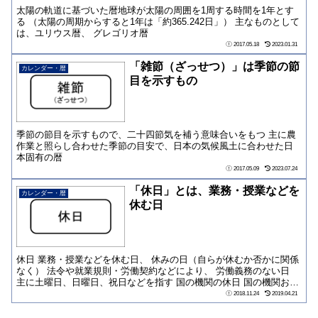
太陽の軌道に基づいた暦地球が太陽の周囲を1周する時間を1年とす
る （太陽の周期からすると1年は「約365.242日」） 主なものとして
は、ユリウス暦、 グレゴリオ暦
2017.05.18
2023.01.31
「雑節（ざっせつ）」は季節の節
カレンダー・暦
目を示すもの
季節の節目を示すもので、二十四節気を補う意味合いをもつ 主に農
作業と照らし合わせた季節の目安で、日本の気候風土に合わせた日
本固有の暦
2017.05.09
2023.07.24
「休日」とは、業務・授業などを
カレンダー・暦
休む日
休日 業務・授業などを休む日、 休みの日（自らが休むか否かに関係
なく） 法令や就業規則・労働契約などにより、 労働義務のない日
主に土曜日、日曜日、祝日などを指す 国の機関の休日 国の機関およ
び地方公...
2018.11.24
2019.04.21