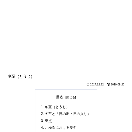
冬至（とうじ）
2017.12.22
2019.08.20
目次
冬至（とうじ）
冬至と「日の出・日の入り」
至点
北極圏における夏至