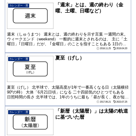
「週末」とは、週の終わり（金
カレンダー・暦
曜、土曜、日曜など）
週末（しゅうまつ） 週末とは、週の終わりを示す言葉 一週間の末。
ウィークエンド（weekend） 一般的に週末とされるのは、 主に「土
曜日」｢日曜日」だが、 ｢金曜日」のことを指すこともある 1日の
み...
2018.11.25
2019.04.20
夏至（げし）
カレンダー・暦
夏至（げし） 北半球で、太陽高度が1年で一番高くなる日（太陽横径
90ºの時） 大体「6月21日頃」になる 二十四節気のひとつでもある
日照時間の長さ 北半球では、1年のうちに最も「昼が長く、夜が短い
日...
2017.06.21
2023.07.25
「新暦（太陽暦）」は太陽の軌道
カレンダー・暦
に基づいた暦