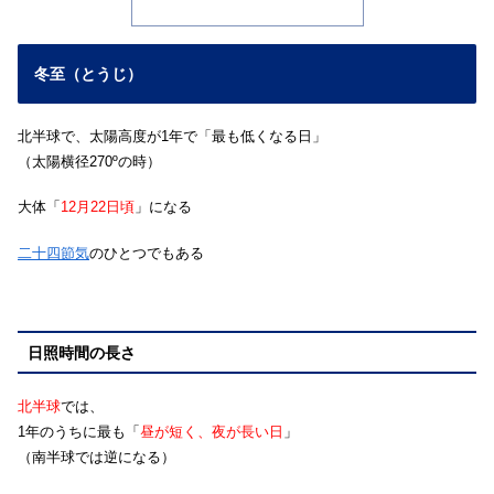
冬至（とうじ）
北半球で、太陽高度が1年で「最も低くなる日」
（太陽横径270ºの時）
大体「
12月22日頃
」になる
二十四節気
のひとつでもある
日照時間の長さ
北半球
では、
1年のうちに最も「
昼が短く、夜が長い日
」
（南半球では逆になる）