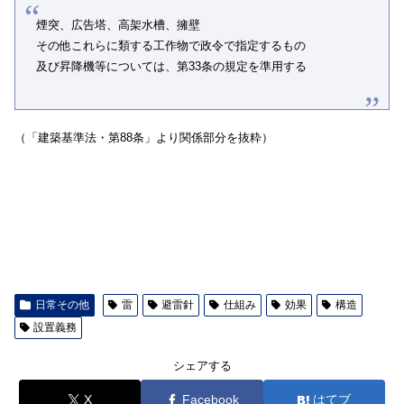
煙突、広告塔、高架水槽、擁壁
その他これらに類する工作物で政令で指定するもの
及び昇降機等については、第33条の規定を準用する
（「建築基準法・第88条」より関係部分を抜粋）
日常その他
雷
避雷針
仕組み
効果
構造
設置義務
シェアする
X
Facebook
はてブ