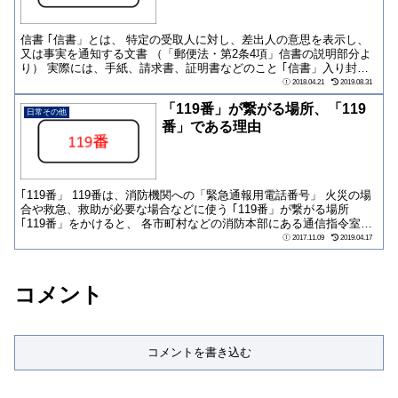
信書 ｢信書」とは、 特定の受取人に対し、差出人の意思を表示し、
又は事実を通知する文書 （「郵便法・第2条4項」信書の説明部分よ
り） 実際には、手紙、請求書、証明書などのこと ｢信書」入り封筒
開封に...
2018.04.21
2019.08.31
「119番」が繋がる場所、「119
日常その他
番」である理由
｢119番」 119番は、消防機関への「緊急通報用電話番号」 火災の場
合や救急、救助が必要な場合などに使う ｢119番」が繋がる場所
｢119番」をかけると、 各市町村などの消防本部にある通信指令室
に...
2017.11.09
2019.04.17
コメント
コメントを書き込む