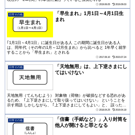
2019.06.05
2019.09.03
「早生まれ」1月1日～4月1日生
日常その他
まれ
｢1月1日～4月1日」に誕生日がある人 この期間に誕生日がある人
は、同年代（その年の1月～12月生まれ）から比べると 1年早く就学
することから「早生まれ」とされる
2017.06.10
2023.07.24
「天地無用」は、上下逆さまにし
日常その他
てはいけない
天地無用（てんちむよう） 対象物（荷物）が破損などする恐れがあ
るため、 ｢上下逆さまにして取り扱ってはいけない」 ということを
示す用語 しかしながら、 ｢上下逆さまにしてもよい」と、 誤った認
識をされ...
2018.04.25
2019.04.18
「信書（手紙など）」入り封筒を
日常その他
他人が開けると罪となる