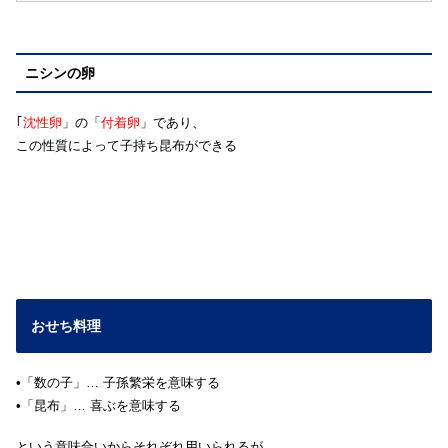
ニシンの卵
｢
沈性卵
」の「
付着卵
」であり、
この性質によって子持ち昆布ができる
おせち料理
•「数の子」… 子孫繁栄を意味する
•「昆布」… 喜ぶを意味する
という意味合いからそれぞれ用いられるが、