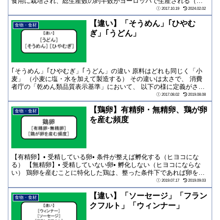
食用に栽培され、総生産数の約半数がヨーロッパで生産される（イ
タリア、フランス...
2017.10.19
2024.02.02
【違い】「そうめん」｢ひやむ
食物・食材
ぎ」｢うどん」
｢そうめん」｢ひやむぎ」｢うどん」の違い 原料はどれも同じく「小
麦」 （小麦に塩・水を加えて製造する） その違いは太さで、 消費
者庁の「乾めん類品質表示基準」において、 以下の様に定義がされ
ている 【...
2017.08.02
2019.08.08
【鶏卵】有精卵・無精卵、鶏が卵
食物・食材
を産む頻度
【有精卵】• 受精している卵• 条件が整えば孵化する（ヒヨコにな
る） 【無精卵】• 受精していない卵• 孵化しない（ヒヨコにならな
い） 鶏卵を産むことに特化した鶏は、整った条件下であれば卵をほ
ぼ毎日産むことができる
2019.07.17
2019.09.03
【違い】「ソーセージ」「フラン
食物・食材
クフルト」「ウィンナー」