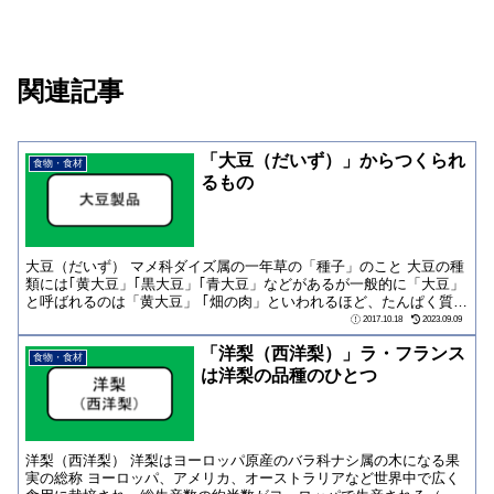
関連記事
「大豆（だいず）」からつくられ
食物・食材
るもの
大豆（だいず） マメ科ダイズ属の一年草の「種子」のこと 大豆の種
類には｢黄大豆」｢黒大豆」｢青大豆」などがあるが一般的に「大豆」
と呼ばれるのは「黄大豆」 ｢畑の肉」といわれるほど、たんぱく質が
豊富 国...
2017.10.18
2023.09.09
「洋梨（西洋梨）」ラ・フランス
食物・食材
は洋梨の品種のひとつ
洋梨（西洋梨） 洋梨はヨーロッパ原産のバラ科ナシ属の木になる果
実の総称 ヨーロッパ、アメリカ、オーストラリアなど世界中で広く