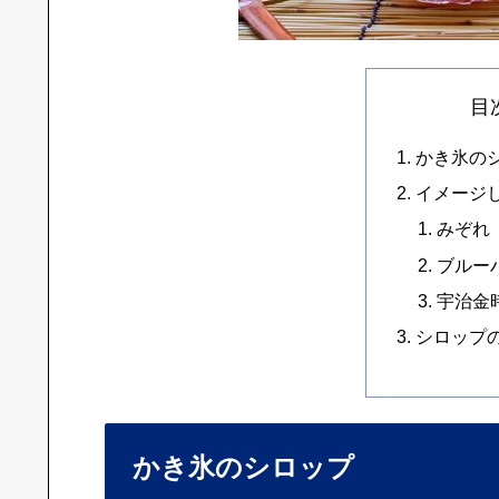
目
かき氷の
イメージ
みぞれ
ブルー
宇治金
シロップ
かき氷のシロップ