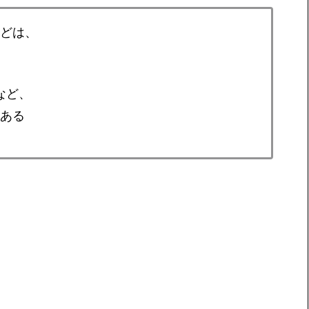
などは、
など、
ある