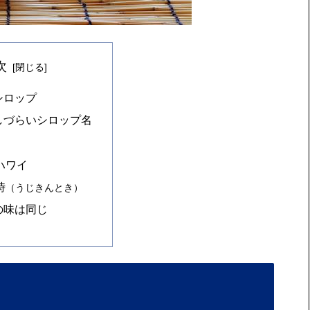
次
シロップ
しづらいシロップ名
ハワイ
時
（うじきんとき）
の味は同じ