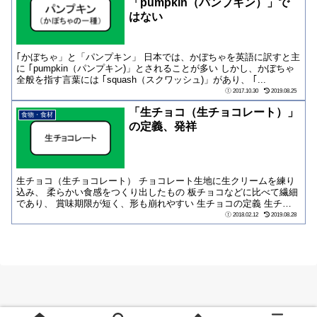
「pumpkin（パンプキン）」で
はない
｢かぼちゃ」と「パンプキン」 日本では、かぼちゃを英語に訳すと主
に ｢pumpkin（パンプキン)」とされることが多い しかし、かぼちゃ
全般を指す言葉には ｢squash（スクワッシュ)」があり、 ｢...
2017.10.30
2019.08.25
「生チョコ（生チョコレート）」
食物・食材
の定義、発祥
生チョコ（生チョコレート） チョコレート生地に生クリームを練り
込み、 柔らかい食感をつくり出したもの 板チョコなどに比べて繊細
であり、 賞味期限が短く、形も崩れやすい 生チョコの定義 生チョ
コレートは...
2018.02.12
2019.08.28