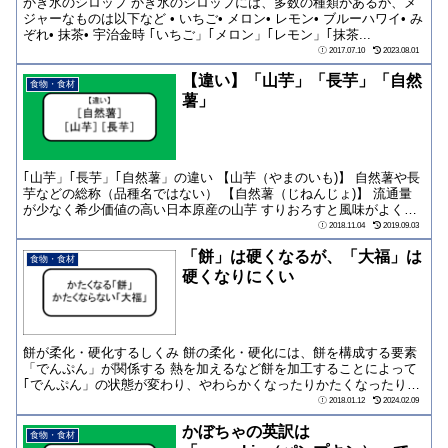
かき氷のシロップ かき氷のシロップには、多数の種類があるが、メ
ジャーなものは以下など • いちご• メロン• レモン• ブルーハワイ• み
ぞれ• 抹茶• 宇治金時 ｢いちご」｢メロン」｢レモン」｢抹茶...
2017.07.10
2023.08.01
【違い】「山芋」「長芋」「自然
食物・食材
薯」
｢山芋」｢長芋」｢自然薯」の違い 【山芋（やまのいも)】 自然薯や長
芋などの総称（品種名ではない） 【自然薯（じねんじょ)】 流通量
が少なく希少価値の高い日本原産の山芋 すりおろすと風味がよく、
強い粘...
2018.11.04
2019.09.03
「餅」は硬くなるが、「大福」は
食物・食材
硬くなりにくい
餅が柔化・硬化するしくみ 餅の柔化・硬化には、餅を構成する要素
「でんぷん」が関係する 熱を加えるなど餅を加工することによって
｢でんぷん」の状態が変わり、やわらかくなったりかたくなったりす
る でんぷん ...
2018.01.12
2024.02.09
かぼちゃの英訳は
食物・食材