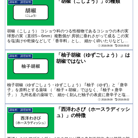
「胡椒（こしょう）」の種類
調味料・調理材料
胡椒（こしょう） コショウ科のつる性植物であるコショウの木の実
球形の実（直径5～6mm）複数個が 房状に垂れさがって成る この実
を塩漬けや乾燥などして「香辛料」とし、 細かく砕いたりなどして
料理に加...
2018.09.08
2019.09.02
「柚子胡椒（ゆずごしょう）」は
調味料・調理材料
胡椒ではない
柚子胡椒（ゆずごしょう・ゆずこしょう） ｢柚子（ゆず)」と「唐辛
子」を原料とする薬味 （「柚子＋胡椒」ではなく、｢柚子＋唐辛
子」） 九州名産の薬味で、 細かく刻んだ柚子の表皮に唐辛子と塩を
合わせたもの...
2018.09.09
2019.09.02
「西洋わさび（ホースラディッシ
調味料・調理材料
ュ）」の特徴