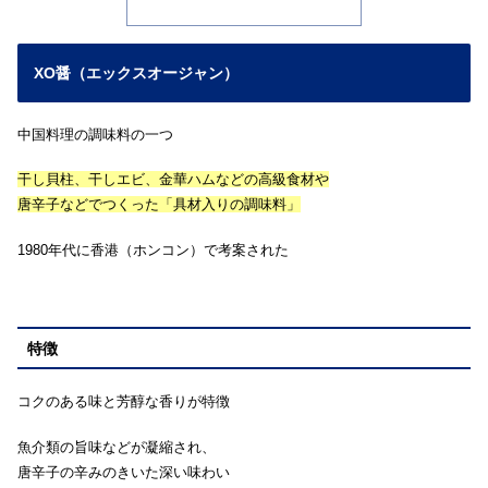
XO醤（エックスオージャン）
中国料理の調味料の一つ
干し貝柱、干しエビ、金華ハムなどの高級食材や
唐辛子などでつくった「具材入りの調味料」
1980年代に香港（ホンコン）で考案された
特徴
コクのある味と芳醇な香りが特徴
魚介類の旨味などが凝縮され、
唐辛子の辛みのきいた深い味わい