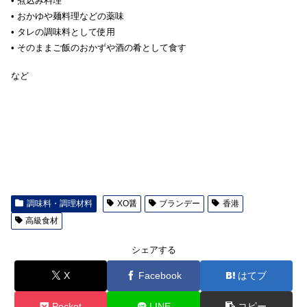
• 煮込み料理
• おかゆや麺料理などの薬味
• タレの調味料として使用
• そのままご飯のおかずや酒の肴として食す
など
調味料・調理材料
XO醤
ブランデー
香港
高級食材
シェアする
X
Facebook
はてブ
Pocket
LINE
コピー