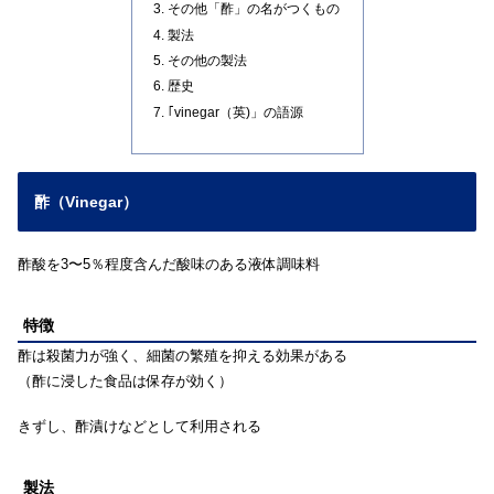
その他「酢」の名がつくもの
製法
その他の製法
歴史
｢vinegar（英)」の語源
酢（Vinegar）
酢酸を3〜5％程度含んだ酸味のある液体調味料
特徴
酢は殺菌力が強く、細菌の繁殖を抑える効果がある
（酢に浸した食品は保存が効く）
きずし、酢漬けなどとして利用される
製法