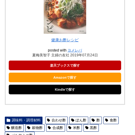
健康お酢レシピ
posted with
ヨメレバ
夏梅美智子 主婦の友社 2019年07月24日
楽天ブックスで探す
Amazonで探す
Kindleで探す
調味料・調理材料
合わせ酢
ぽん酢
酢
食酢
醸造酢
穀物酢
合成酢
米酢
黒酢