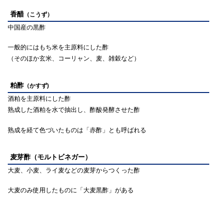
香醋
（こうず）
中国産の黒酢
一般的にはもち米を主原料にした酢
（そのほか玄米、コーリャン、麦、雑穀など）
粕酢
（かすず)
酒粕を主原料にした酢
熟成した酒粕を水で抽出し、酢酸発酵させた酢
熟成を経て色づいたものは「赤酢」とも呼ばれる
麦芽酢（モルトビネガー）
大麦、小麦、ライ麦などの麦芽からつくった酢
大麦のみ使用したものに「大麦黒酢」がある