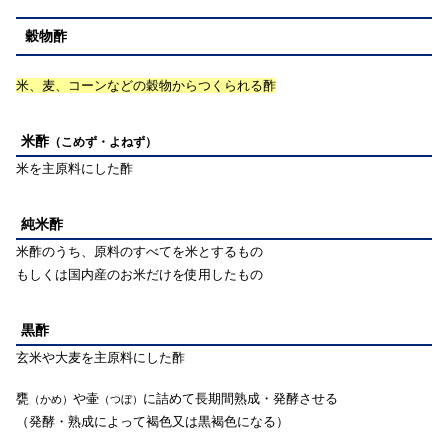
穀物酢
米、麦、コーンなどの穀物からつくられる酢
米酢
（こめず・よねず）
米を主原料にした酢
純米酢
米酢のうち、原料のすべてを米とするもの
もしくは国内産のお米だけを使用したもの
黒酢
玄米や大麦を主原料にした酢
甕
や壷
に詰めて長期間熟成・発酵させる
（かめ）
（つぼ）
（発酵・熟成によって褐色又は黒褐色になる）