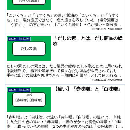
｢こいくち」と「うすくち」の違い 醤油の「こいくち」と「うすく
ち」は、 塩分濃度ではなく、色の濃さを表している （塩分濃度は
「うすくち」の方が高い） 【こいくち醤油】 • 色が濃い • 塩分濃度
は「う...
2018.09.27
2019.09.02
「だしの素」とは、だし商品の総
調味料・調理材料
称
だしの素 だしの素とは、だし製品の総称 だしを取るために用いられ
る調味料で、 粉末や濃縮液にて様々なだし製品が販売されており、
手軽に出汁の風味を再現できる 一般的に和風だしとして使われる原
料は、 ｢...
2018.09.15
2019.09.02
【違い】「赤味噌」と「白味噌」
調味料・調理材料
｢赤味噌」と「白味噌」の違い ｢赤味噌」｢白味噌」の違いは、 単純
に見た目の色の違い •「赤味噌」…赤みがかった褐色の味噌 •「白味
噌」…白っぽい色の味噌 （2つの中間程度のものは「淡色味噌」）