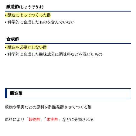
醸造酢
(じょうぞうす)
• 醸造によってつくった酢
• 科学的に合成したものを含んでいない
合成酢
• 醸造を必要としない酢
• 科学的に合成した酸味成分に調味料などを混ぜたもの
醸造酢
穀物や果実などの原料を酢酸発酵させてつくる酢
原料により「
穀物酢
」｢
果実酢
」などに分類される