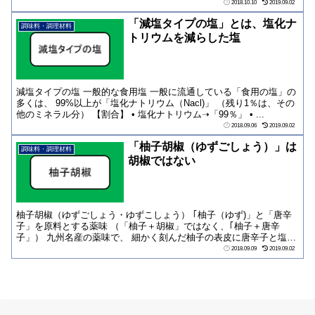
補足...
2018.10.10
2019.09.02
「減塩タイプの塩」とは、塩化ナ
調味料・調理材料
トリウムを減らした塩
減塩タイプの塩 一般的な食用塩 一般に流通している「食用の塩」の
多くは、 99%以上が「塩化ナトリウム（Nacl)」 （残り1％は、その
他のミネラル分） 【割合】 • 塩化ナトリウム➝「99％」 • ...
2018.09.06
2019.09.02
「柚子胡椒（ゆずごしょう）」は
調味料・調理材料
胡椒ではない
柚子胡椒（ゆずごしょう・ゆずこしょう） ｢柚子（ゆず)」と「唐辛
子」を原料とする薬味 （「柚子＋胡椒」ではなく、｢柚子＋唐辛
子」） 九州名産の薬味で、 細かく刻んだ柚子の表皮に唐辛子と塩を
合わせたもの...
2018.09.09
2019.09.02