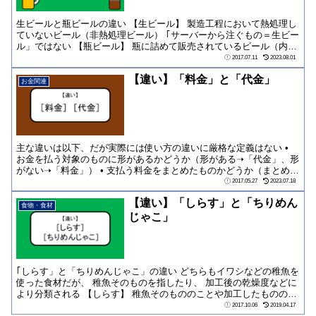
生ビールと瓶ビールの違い 【生ビール】 製造工程において熱処理し
ていないビール（非熱処理ビール） ｢サーバーから注ぐもの＝生ビー
ル」ではない 【瓶ビール】 瓶に詰めて販売されているビール（内容
は「生ビ...
2017.07.11
2023.08.01
【違い】「料金」と「代金」
お金関連
主な違いは以下、だが実際には使い方の違いに厳格な定義はない •
お金を払う対象のものに形があるかどうか（形がある➝「代金」、形
がない➝「料金」） • 支払う料金をまとめたものかどうか（まとめた
もの➝「代金」、個別➝「料金」）
2017.05.27
2023.07.18
【違い】「しらす」と「ちりめん
食物・食材
じゃこ」
｢しらす」と「ちりめんじゃこ」の違い どちらもイワシなどの稚魚を
使った食材だが、 稚魚そのものを指したり、 加工後の乾燥度などに
より分類される 【しらす】 稚魚そのもののことや加工したものの名
称 • ...
2017.10.06
2019.04.17