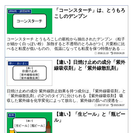
「コーンスターチ」は、とうもろ
調味料・調理材料
こしのデンプン
コーンスターチ とうもろこしの穀粒から抽出されたデンプン （粒子
が細かく白っぽい粉） 加熱すると不透明のとろみがつく 片栗粉に比
べると粘度が低いものの、 低温になっても粘度を保つ特徴がある 名
称の意味...
2018.11.13
2019.04.20
【違い】日焼け止めの成分「紫外
違い・あいまい
線吸収剤」と「紫外線散乱剤」
日焼け止めの成分 紫外線防止効果を持つ成分は、｢紫外線吸収剤」と
「紫外線散乱剤」の2つのタイプに分けられる 【紫外線吸収剤】 吸
収した紫外線を化学変化によって放出し、紫外線の肌への浸透を防
ぐ 【紫外線...
2017.07.13
2023.08.07
【違い】「生ビール」と「瓶ビー
飲料
ル」