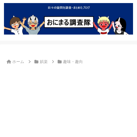
ホーム
娯楽
趣味・趣向