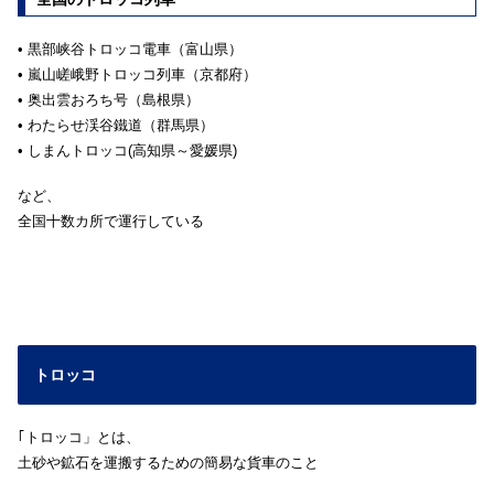
• 黒部峡谷トロッコ電車（富山県）
• 嵐山嵯峨野トロッコ列車（京都府）
• 奥出雲おろち号（島根県）
• わたらせ渓谷鐵道（群馬県）
• しまんトロッコ(高知県～愛媛県)
など、
全国十数カ所で運行している
トロッコ
｢トロッコ」とは、
土砂や鉱石を運搬するための簡易な貨車のこと