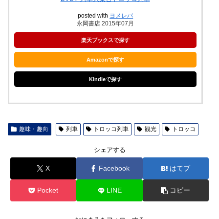
posted with
ヨメレバ
永岡書店 2015年07月
楽天ブックスで探す
Amazonで探す
Kindleで探す
趣味・趣向
列車
トロッコ列車
観光
トロッコ
シェアする
X
Facebook
はてブ
Pocket
LINE
コピー