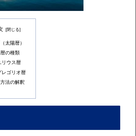
次
暦（太陽暦）
陽暦の種類
ユリウス暦
グレゴリオ暦
正方法の解釈