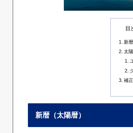
目
新
太
補
新暦（太陽暦）