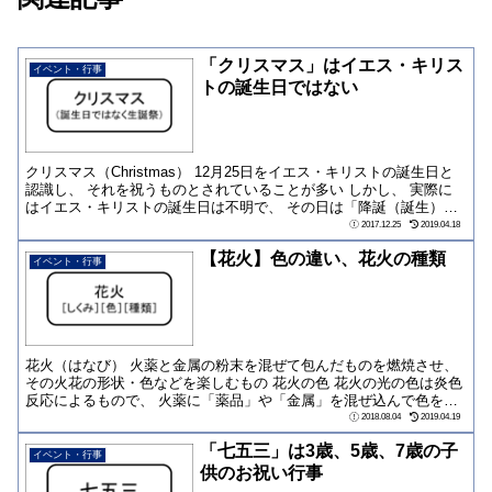
「クリスマス」はイエス・キリス
イベント・行事
トの誕生日ではない
クリスマス（Christmas） 12月25日をイエス・キリストの誕生日と
認識し、 それを祝うものとされていることが多い しかし、 実際に
はイエス・キリストの誕生日は不明で、 その日は「降誕（誕生）
を...
2017.12.25
2019.04.18
【花火】色の違い、花火の種類
イベント・行事
花火（はなび） 火薬と金属の粉末を混ぜて包んだものを燃焼させ、
その火花の形状・色などを楽しむもの 花火の色 花火の光の色は炎色
反応によるもので、 火薬に「薬品」や「金属」を混ぜ込んで色を出
す 花火に...
2018.08.04
2019.04.19
「七五三」は3歳、5歳、7歳の子
イベント・行事
供のお祝い行事