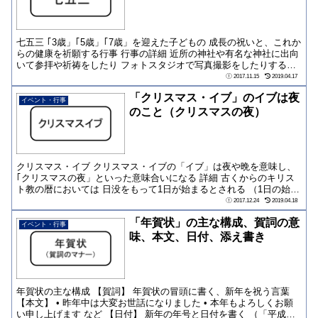
七五三 ｢3歳」｢5歳」｢7歳」を迎えた子どもの 成長の祝いと、これか
らの健康を祈願する行事 行事の詳細 近所の神社や有名な神社に出向
いて参拝や祈祷をしたり フォトスタジオで写真撮影をしたりする
元々...
2017.11.15
2019.04.17
「クリスマス・イブ」のイブは夜
イベント・行事
のこと（クリスマスの夜）
クリスマス・イブ クリスマス・イブの「イブ」は夜や晩を意味し、
｢クリスマスの夜」といった意味合いになる 詳細 古くからのキリス
ト教の暦においては 日没をもって1日が始まるとされる （1日の始ま
りは「...
2017.12.24
2019.04.18
「年賀状」の主な構成、賀詞の意
イベント・行事
味、本文、日付、添え書き
年賀状の主な構成 【賀詞】 年賀状の冒頭に書く、新年を祝う言葉
【本文】 • 昨年中は大変お世話になりました • 本年もよろしくお願
い申し上げます など 【日付】 新年の年号と日付を書く （「平成