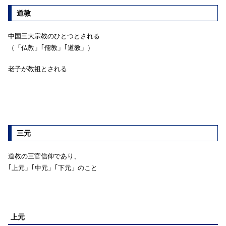
道教
中国三大宗教のひとつとされる
（「仏教」｢儒教」｢道教」）
老子が教祖とされる
三元
道教の三官信仰であり、
｢上元」｢中元」｢下元」のこと
上元