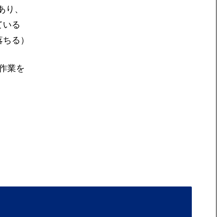
あり、
ている
落ちる）
作業を