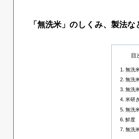
「無洗米」のしくみ、製法な
目
無洗
無洗
無洗
米研
無洗
鮮度
無洗