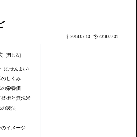
ど
2018.07.10
2019.09.01
次
米
（むせんまい）
米のしくみ
米の栄養価
ぎ技術と無洗米
米の製法
米のイメージ