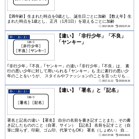
【満年齢】生まれた時点を0歳とし、誕生日ごとに加齢 【数え年】生
まれた時点を1歳とし、正月（1月1日）を迎えるごとに加齢
2017.06.09
2023.07.24
【違い】「非行少年」「不良」
違い・あいまい
「ヤンキー」
｢非行少年」｢不良」｢ヤンキー」の違い ｢非行少年」｢不良」は、 素
行の悪い少年に対して用いられる ｢ヤンキー」も 主に素行の悪い少
年のことをいうが、 スタイルやファッションのことを言ったりもす
る 【...
2017.11.11
2019.04.16
【違い】「署名」と「記名」
違い・あいまい
署名と記名の違い 【署名】 自分の名前を書き記すことまた、その書
き記したもののこと（自署、サイン） 【記名】 名前を記すこと（自
筆に限らず、印刷、ゴム印、代筆でもOK） 署名（しょめい） 自己
の名前を...
2017.07.06
2023.08.01