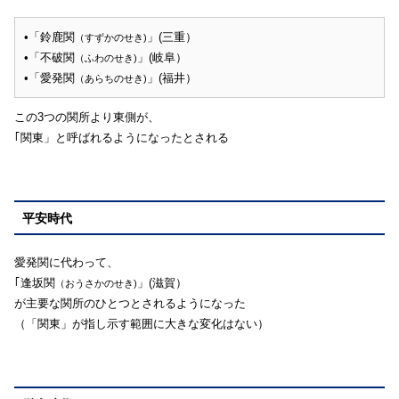
•「鈴鹿関
」(三重）
（すずかのせき)
•「不破関
」(岐阜）
（ふわのせき)
•「愛発関
」(福井）
（あらちのせき)
この3つの関所より東側が、
｢関東」と呼ばれるようになったとされる
平安時代
愛発関に代わって、
｢逢坂関
」(滋賀）
（おうさかのせき)
が主要な関所のひとつとされるようになった
（「関東」が指し示す範囲に大きな変化はない）