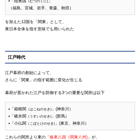
•「陸奥国
」
（むつのくに)
（福島、宮城、岩手、青森、秋田）
を加えた12国を「関東」として、
東日本全体を指す意味でも用いられた
江戸時代
江戸幕府の創始によって、
さらに「関東」の指す範囲に変化が生じる
幕府が置かれた江戸を防御する3つの重要な関所は以下
•「箱根関
」(神奈川）
（はこねのせき)
•「碓氷関
」(群馬）
（うすいのせき)
•「小仏関
」(東京、神奈川）
（こぼとけのせき)
これらの関所より東の「
板東八国（関東八州)
」が、