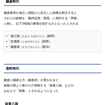
鎌倉時代
鎌倉幕府が成立し朝廷から自立した政権を樹立すると、
それらの政権を「畿内近国・西国」に相対する「関東」
と称し、以下3地域の東側を指すものとなったとされる
•「遠江国
」(静岡）
（とおとうみのくに)
•「信濃国
」(長野）
（しなののくに)
•「越後国
」(新潟）
（えちごのくに)
室町時代
鎌倉に鎌倉公方（鎌倉府）が置かれると、
箱根の関より東のその管轄する「坂東八国」などが
おおよそ「関東」とされるようになった
坂東八国