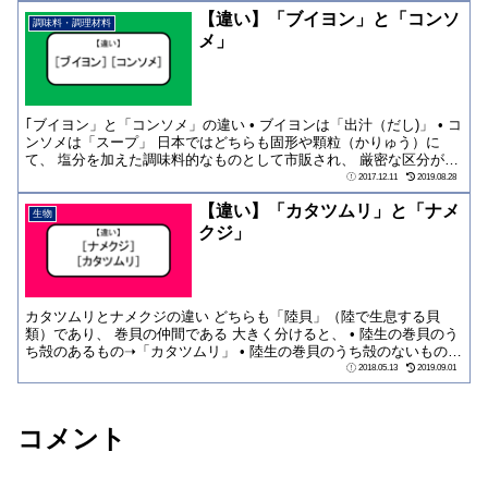
【違い】「ブイヨン」と「コンソ
調味料・調理材料
メ」
｢ブイヨン」と「コンソメ」の違い • ブイヨンは「出汁（だし)」 • コ
ンソメは「スープ」 日本ではどちらも固形や顆粒（かりゅう）に
て、 塩分を加えた調味料的なものとして市販され、 厳密な区分がさ
れて...
2017.12.11
2019.08.28
【違い】「カタツムリ」と「ナメ
生物
クジ」
カタツムリとナメクジの違い どちらも「陸貝」（陸で生息する貝
類）であり、 巻貝の仲間である 大きく分けると、 • 陸生の巻貝のう
ち殻のあるもの➝「カタツムリ」 • 陸生の巻貝のうち殻のないもの
➝「ナメ...
2018.05.13
2019.09.01
コメント