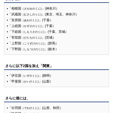
•「相模国
」(神奈川）
（さがみのくに)
•「武蔵国
」(東京、埼玉、神奈川）
（むさしのくに)
•「安房国
」(千葉）
（あわのくに)
•「上総国
」(千葉）
（かずさのくに)
•「下総国
」(千葉、茨城）
（しもうさのくに)
•「常陸国
」(茨城）
（ひたちのくに)
•「上野国
」(群馬）
（こうずけのくに)
•「下野国
」(栃木）
（しもつけのくに)
さらに以下2国を加え「関東」
•「伊豆国
」(静岡）
（いずのくに)
•「甲斐国
」(山梨）
（かいのくに)
さらに後には、
•「出羽国
」(山形、秋田）
（でわのくに)