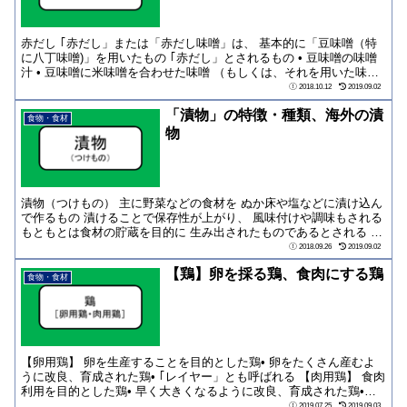
赤だし ｢赤だし」または「赤だし味噌」は、 基本的に「豆味噌（特
に八丁味噌)」を用いたもの ｢赤だし」とされるもの • 豆味噌の味噌
汁 • 豆味噌に米味噌を合わせた味噌 （もしくは、それを用いた味噌
汁...
2018.10.12
2019.09.02
「漬物」の特徴・種類、海外の漬
食物・食材
物
漬物（つけもの） 主に野菜などの食材を ぬか床や塩などに漬け込ん
で作るもの 漬けることで保存性が上がり、 風味付けや調味もされる
もともとは食材の貯蔵を目的に 生み出されたものであるとされる 種
類 野...
2018.09.26
2019.09.02
【鶏】卵を採る鶏、食肉にする鶏
食物・食材
【卵用鶏】 卵を生産することを目的とした鶏• 卵をたくさん産むよ
うに改良、育成された鶏• ｢レイヤー」とも呼ばれる 【肉用鶏】 食肉
利用を目的とした鶏• 早く大きくなるように改良、育成された鶏•
｢ブロイラー」とも呼ばれる
2019.07.25
2019.09.03