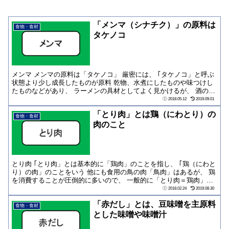
「メンマ（シナチク）」の原料は
食物・食材
タケノコ
メンマ メンマの原料は「タケノコ」 厳密には、 ｢タケノコ」と呼ぶ
状態より少し成長したものが原料 乾物、水煮にしたものや味つけし
たものなどがあり、 ラーメンの具材としてよく見かけるが、 酒のア
テなどに...
2018.05.12
2019.09.01
「とり肉」とは鶏（にわとり）の
食物・食材
肉のこと
とり肉 ｢とり肉」とは基本的に「鶏肉」のことを指し、 ｢鶏（にわと
り）の肉」のことをいう 他にも食用の鳥の肉「鳥肉」はあるが、 鶏
を消費することが圧倒的に多いので、 一般的に「とり肉＝鶏肉」と
認識され...
2018.02.24
2019.08.30
「赤だし」とは、豆味噌を主原料
食物・食材
とした味噌や味噌汁