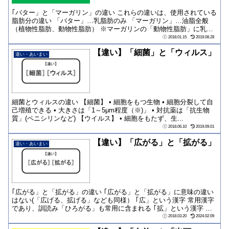
｢バター」と「マーガリン」の違い これらの違いは、使用されている
脂肪分の違い 「バター」…乳脂肪のみ 「マーガリン」…油脂全般
（植物性脂肪、動物性脂肪） ※マーガリンの「動物性脂肪」に乳脂
肪も含まれる...
2018.01.15
2019.08.28
【違い】「細菌」と「ウィルス」
違い・あいまい
細菌とウィルスの違い 【細菌】 • 細胞をもつ生物 • 細胞分裂して自
己増殖できる • 大きさは「1～5μm程度（※)」 • 対抗薬は「抗生物
質」(ペニシリンなど) 【ウイルス】 • 細胞をもたず、生...
2018.06.10
2019.09.01
【違い】「広がる」と「拡がる」
違い・あいまい
｢広がる」と「拡がる」の違い ｢広がる」と「拡がる」に意味の違い
はない(「広げる、拡げる」なども同様） ｢広」という漢字 常用漢字
であり、訓読み「ひろがる」も常用に含まれる ｢拡」という漢字 常
用漢字...
2018.03.20
2024.02.09