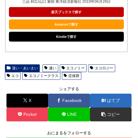
三品 和広/山口 重樹 東洋経済新報社 2019年06月28日
楽天ブックスで探す
Amazonで探す
Kindleで探す
違い・あいまい
違い
エコノミー
エコロジー
エコ
エコノミークラス
症候群
シェアする
X
Facebook
はてブ
Pocket
LINE
コピー
おにまるをフォローする