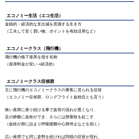
エコノミー生活（エコ生活）
金銭的・経済的な支出減を意識する生き方
（工夫して安く買い物、ポイントを有効活用など）
エコノミークラス（飛行機）
飛行機の格下座席を指す名称
（座席料金が安い➝経済的）
エコノミークラス症候群
主に飛行機のエコノミークラスの乗客に見られる症状
（エコノミー症候群、ロングフライト血栓症とも言う）
狭い座席に座り続ける事で血管の流れが悪くなり、
足の静脈に血栓ができ、さらには肺塞栓を起こす
（血栓が肺に詰まり呼吸困難や心肺停止などを招く）
広い座席でも同じ姿勢を続ければ同様の症状が現れ、