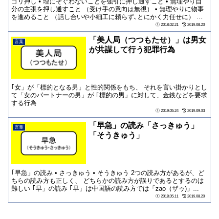
ゴリ押し • 理にそぐわないことを強引に押し通すこと • 無理やり自
分の主張を押し通すこと （受け手の意向は無視） • 無理やりに物事
を進めること （話し合いや小細工に頼らず､とにかく力任せに） 補
足...
2018.02.21
2019.08.20
「美人局（つつもたせ）」は男女
言葉
が共謀して行う犯罪行為
｢女」が「標的となる男」と性的関係をもち、 それを言い掛かりとし
て「女のパートナーの男」が ｢標的の男」に対して、金銭などを要求
する行為
2019.05.24
2019.09.03
「早急」の読み「さっきゅう」
言葉
「そうきゅう」
｢早急」の読み • さっきゅう • そうきゅう 2つの読み方があるが、ど
ちらの読み方も正しく、 どちらかの読み方が誤りであるとするのは
難しい ｢早」の読み ｢早」は中国語の読み方では「zao（ザゥ)」...
2018.05.11
2019.08.20