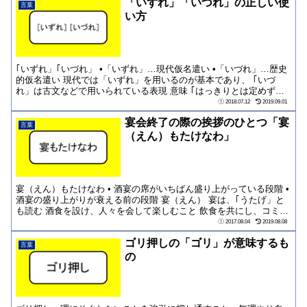
「いずれ」「いづれ」の正しい使
言葉
い方
｢いずれ」｢いづれ」 •「いずれ」…現代仮名遣い •「いづれ」…歴史
的仮名遣い 現代では「いずれ」を用いるのが基本であり、 ｢いづ
れ」は古文などで用いられている表現 意味 ｢はっきりとは定めず
に」また...
2018.07.12
2019.09.01
宴会終了の際の挨拶のひとつ「宴
言葉
（えん）もたけなわ」
宴（えん）もたけなわ • 酒宴の席がいちばん盛り上がっている段階 •
酒宴の盛り上がりが衰える前の段階 宴（えん） 宴は、｢うたげ」と
も読む 酒食を設け、人々を会して楽しむこと 飲食を共にし、コミュ
ニ...
2017.08.04
2019.08.08
ゴリ押しの「ゴリ」が意味するも
言葉
の