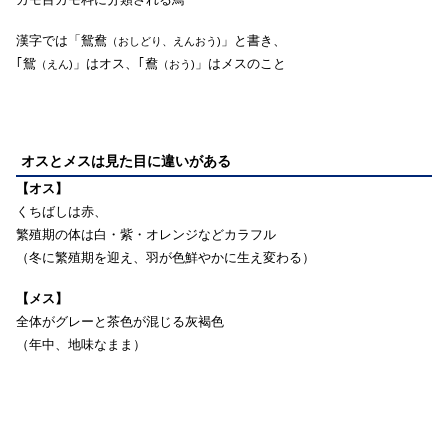
漢字では「鴛鴦
」と書き、
（おしどり、えんおう)
｢鴛
」はオス、｢鴦
」はメスのこと
（えん)
（おう)
オスとメスは見た目に違いがある
【オス】
くちばしは赤、
繁殖期の体は白・紫・オレンジなどカラフル
（冬に繁殖期を迎え、羽が色鮮やかに生え変わる）
【メス】
全体がグレーと茶色が混じる灰褐色
（年中、地味なまま）