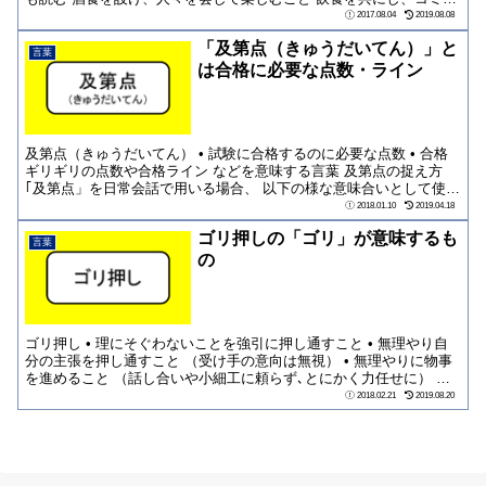
ニ...
2017.08.04
2019.08.08
「及第点（きゅうだいてん）」と
言葉
は合格に必要な点数・ライン
及第点（きゅうだいてん） • 試験に合格するのに必要な点数 • 合格
ギリギリの点数や合格ライン などを意味する言葉 及第点の捉え方
｢及第点」を日常会話で用いる場合、 以下の様な意味合いとして使わ
れた...
2018.01.10
2019.04.18
ゴリ押しの「ゴリ」が意味するも
言葉
の
ゴリ押し • 理にそぐわないことを強引に押し通すこと • 無理やり自
分の主張を押し通すこと （受け手の意向は無視） • 無理やりに物事
を進めること （話し合いや小細工に頼らず､とにかく力任せに） 補
足...
2018.02.21
2019.08.20