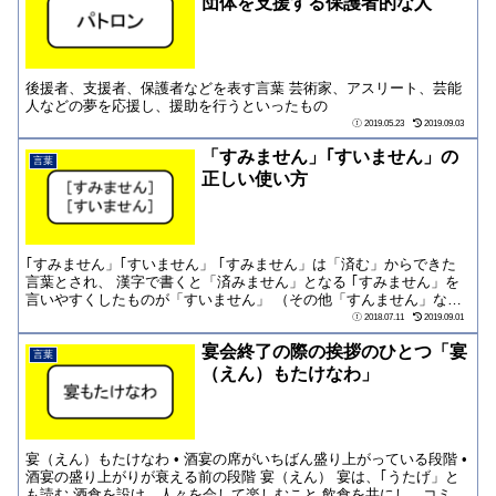
団体を支援する保護者的な人
後援者、支援者、保護者などを表す言葉 芸術家、アスリート、芸能
人などの夢を応援し、援助を行うといったもの
2019.05.23
2019.09.03
「すみません」｢すいません」の
言葉
正しい使い方
｢すみません」｢すいません」 ｢すみません」は「済む」からできた
言葉とされ、 漢字で書くと「済みません」となる ｢すみません」を
言いやすくしたものが「すいません」 （その他「すんません」な
ど） 使い分...
2018.07.11
2019.09.01
宴会終了の際の挨拶のひとつ「宴
言葉
（えん）もたけなわ」
宴（えん）もたけなわ • 酒宴の席がいちばん盛り上がっている段階 •
酒宴の盛り上がりが衰える前の段階 宴（えん） 宴は、｢うたげ」と
も読む 酒食を設け、人々を会して楽しむこと 飲食を共にし、コミュ