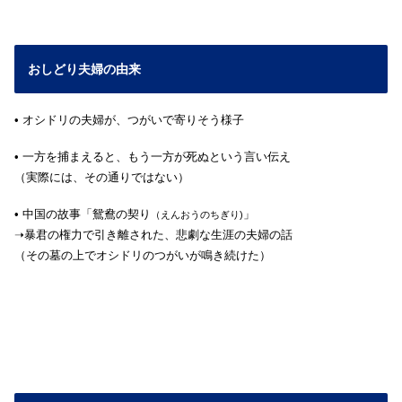
おしどり夫婦の由来
• オシドリの夫婦が、つがいで寄りそう様子
• 一方を捕まえると、もう一方が死ぬという言い伝え
（実際には、その通りではない）
• 中国の故事「鴛鴦の契り
」
（えんおうのちぎり)
➝暴君の権力で引き離された、悲劇な生涯の夫婦の話
（その墓の上でオシドリのつがいが鳴き続けた）