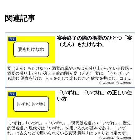
関連記事
宴会終了の際の挨拶のひとつ「宴
言葉
（えん）もたけなわ」
宴（えん）もたけなわ • 酒宴の席がいちばん盛り上がっている段階 •
酒宴の盛り上がりが衰える前の段階 宴（えん） 宴は、｢うたげ」と
も読む 酒食を設け、人々を会して楽しむこと 飲食を共にし、コミュ
ニ...
2017.08.04
2019.08.08
「いずれ」「いづれ」の正しい使
言葉
い方
｢いずれ」｢いづれ」 •「いずれ」…現代仮名遣い •「いづれ」…歴史
的仮名遣い 現代では「いずれ」を用いるのが基本であり、 ｢いづ
れ」は古文などで用いられている表現 意味 ｢はっきりとは定めず
に」また...
2018.07.12
2019.09.01