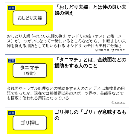
「おしどり夫婦」とは仲の良い夫
言葉
婦の例え
おしどり夫婦 仲のよい夫婦の例え オシドリの雄（オス）と雌（メ
ス）が、 つがいになって一緒にいるところなどから、 仲睦まじい夫
婦を例える用語として用いられる オシドリ カモ目カモ科に分類され
る鳥 漢字...
2018.06.29
2019.09.01
「タニマチ」とは、金銭面などの
言葉
援助をする人のこと
金銭面やトラブル処理などの援助をする人のこと 元々は相撲界の用
語であったが、現在では相撲界以外のスポーツ界や、芸能界などで
も幅広く使われる用語となっている
2019.05.22
ゴリ押しの「ゴリ」が意味するも
言葉
の