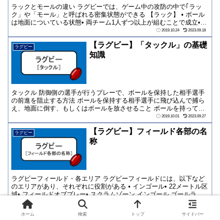
ラックとモールの違い ラグビーでは、ゲーム中の攻防の中で｢ラッ
ク」や「モール」と呼ばれる密集状態ができる 【ラック】 • ボール
は地面についている状態• 両チーム1人ずつ以上が組むことで成立•
ボール...
2019.10.24
2023.09.18
【ラグビー】「タックル」の基礎
ラグビー
知識
タックル 防御側の選手が行うプレーで、ボールを保持した相手選手
の前進を阻止する方法 ボールを保持する相手選手に飛び込んで捕ら
え、地面に倒す、もしくはボールを放させること ボールを持ってい
る選手にのみ、...
2019.10.01
2023.09.27
【ラグビー】フィールド各部の名
ラグビー
称
ラグビーフィールド・各エリア ラグビーフィールドには、以下など
のエリアがあり、それぞれに役割がある • インゴール• 22メートル区
域• フィールドオブプレー• スクラムゾーン インゴール ゴールラ
イ...
2019.09.10
2023.09.30
ホーム
検索
トップ
サイドバー
【ラグビー】なぜ代表に外国籍の
ラグビー