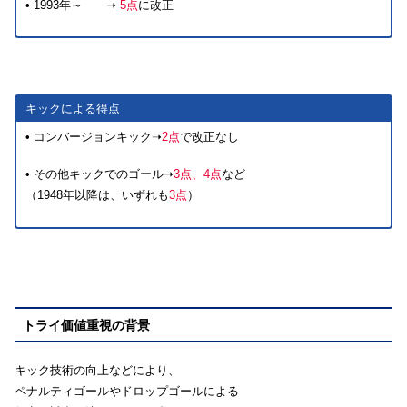
• 1993年～ ➝
5点
に改正
キックによる得点
• コンバージョンキック➝
2点
で改正なし
• その他キックでのゴール➝
3点、4点
など
（1948年以降は、いずれも
3点
）
トライ価値重視の背景
キック技術の向上などにより、
ペナルティゴールやドロップゴールによる