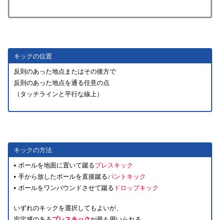
キックの位置
反則のあった地点⁠または⁠その後方で
反則のあった地点を通る任意の点
（タッチラインと平行な線上）
キックの方法
• ボールを地面に置いて蹴る
プレスキック
• 手から放したボールを直接蹴る
パントキック
• ボールをワンバウンドさせて蹴る
ドロップキック
いずれのキックを選択してもよいが、
安定感のある
プレスキック
が最も用いられる