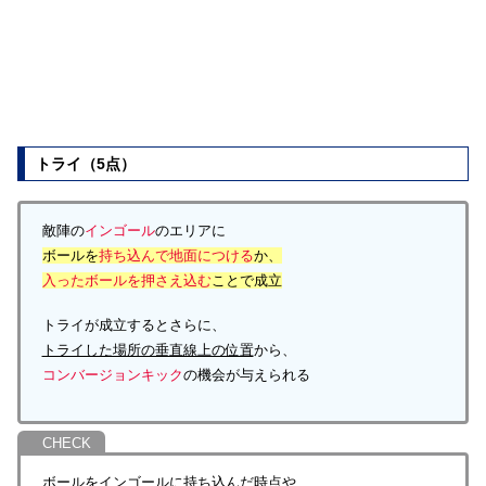
トライ（5点）
敵陣の
インゴール
のエリアに
ボールを
持ち込んで地面につける
か、
入ったボールを押さえ込む
ことで成立
トライが成立するとさらに、
トライした場所の垂直線上の位置
から、
コンバージョンキック
の機会が与えられる
ボールをインゴールに持ち込んだ時点や、