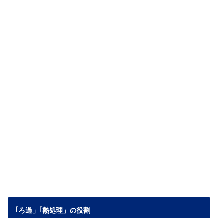
｢ろ過」｢熱処理」の役割