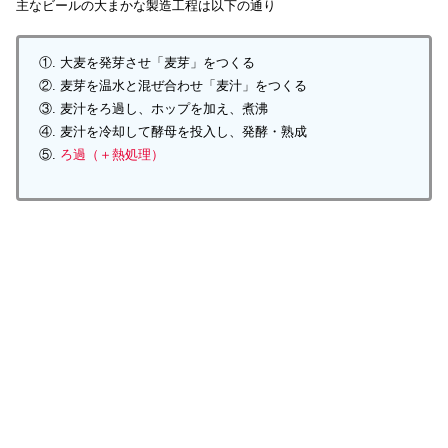
主なビールの大まかな製造工程は以下の通り
①. 大麦を発芽させ「麦芽」をつくる
②. 麦芽を温水と混ぜ合わせ「麦汁」をつくる
③. 麦汁をろ過し、ホップを加え、煮沸
④. 麦汁を冷却して酵母を投入し、発酵・熟成
⑤.
ろ過（＋熱処理）