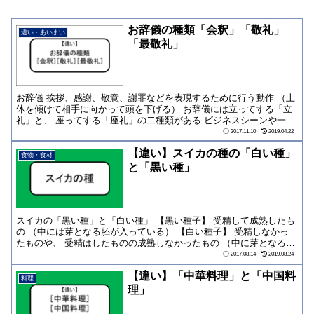
お辞儀の種類「会釈」「敬礼」
違い・あいまい
「最敬礼」
お辞儀 挨拶、感謝、敬意、謝罪などを表現するために行う動作 （上
体を傾けて相手に向かって頭を下げる） お辞儀には立ってする「立
礼」と、 座ってする「座礼」の二種類がある ビジネスシーンや一般
的な「お辞...
2017.11.10
2019.04.22
【違い】スイカの種の「白い種」
食物・食材
と「黒い種」
スイカの「黒い種」と「白い種」 【黒い種子】 受精して成熟したも
の （中には芽となる胚が入っている） 【白い種子】 受精しなかっ
たものや、 受精はしたものの成熟しなかったもの （中に芽となる胚
が入って...
2017.08.14
2019.08.24
【違い】「中華料理」と「中国料
料理
理」