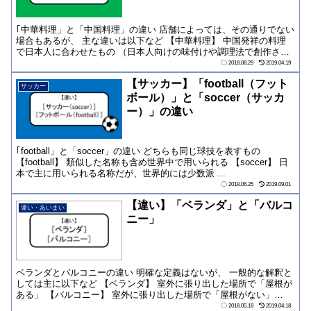
｢中華料理」と「中国料理」の違い 店舗によっては、その通りでない
場合もあるが、 主な違いは以下など 【中華料理】 中国発祥の料理
で日本人に合わせたもの （日本人向けの味付けや調理法で創作され
たもの） ...
2018.08.29
2019.04.19
【サッカー】「football（フット
サッカー
ボール）」と「soccer（サッカ
ー）」の違い
｢football」と「soccer」の違い どちらも同じ球技を表すもの
【football】 類似した名称も含め世界中で用いられる 【soccer】 日
本で主に用いられる名称だが、世界的には少数派 ...
2018.06.25
2019.09.01
【違い】「ベランダ」と「バルコ
違い・あいまい
ニー」
ベランダとバルコニーの違い 明確な定義はないが、 一般的な解釈と
しては主に以下など 【ベランダ】 室外に張り出した場所で「屋根が
ある」 【バルコニー】 室外に張り出した場所で「屋根がない」
（主に2階...
2018.05.18
2019.04.18