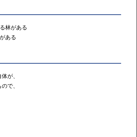
れる林がある
森がある
自体が、
もので、