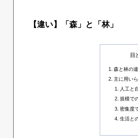
【違い】「森」と「林」
目
森と林の
主に用い
人工と
規模で
密集度
生活と