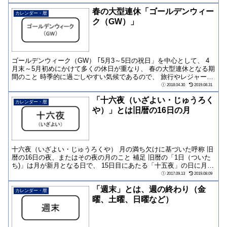
春の大型連休「ゴールデンウィー
カレンダー・暦
ク（GW）」
ゴールデンウィーク（GW） ｢5月3～5日の祝日」を中心として、 4
月末～5月初めにかけて多くの休日が重なり、 春の大型連休となる期
間のこと 時季的に過ごしやすい気候であるので、 旅行やレジャーの
予定...
2018.04.30
2019.08.31
「十六夜（いざよい・じゅうろく
カレンダー・暦
や）」とは旧暦の16日の月
十六夜（いざよい・じゅうろくや） 月の満ち欠けに基づいた呼称 旧
暦の16日の夜、またはその夜の月のこと 補足 旧暦の「1日（ついた
ち)」は月が新月となる日で、 15日目にあたる「十五夜」の日に月は
満月...
2017.09.13
2019.08.09
「週末」とは、週の終わり（金
カレンダー・暦
曜、土曜、日曜など）