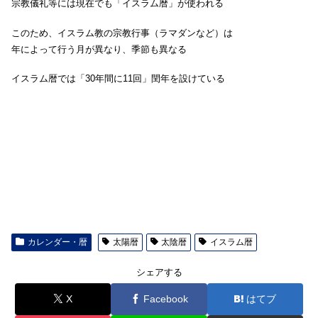
宗教儀礼等には現在でも「イスラム暦」が使われる
このため、イスラム教の宗教行事（ラマダンなど）は
年によって行う月が異なり、季節も異なる
イスラム暦では「30年間に11回」閏年を設けている
カレンダー・暦
太陽暦
太陰暦
イスラム暦
シェアする
X
Facebook
はてブ