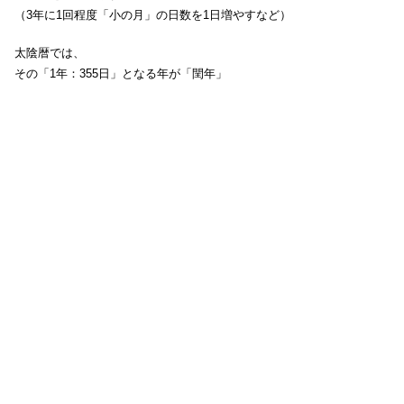
（3年に1回程度「小の月」の日数を1日増やすなど）
太陰暦では、
その「1年：355日」となる年が「閏年」