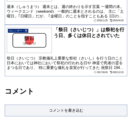
週末（しゅうまつ） 週末とは、週の終わりを示す言葉 一週間の末。
ウィークエンド（weekend） 一般的に週末とされるのは、 主に「土
曜日」｢日曜日」だが、 ｢金曜日」のことを指すこともある 1日の
み...
2018.11.25
2019.04.20
「祭日（さいじつ）」は祭祀を行
カレンダー・暦
う日、多くは休日とされていた
祭日（さいじつ） 宗教儀礼上重要な祭祀（さいし）を行う日のこと
日本においては神社において祭祀の行われる日や 神道で死者の霊を
まつる日であり、 特に重要な儀礼を皇室が行ってきた 祝祭日 1948
年の「...
2017.09.26
2022.12.15
コメント
コメントを書き込む