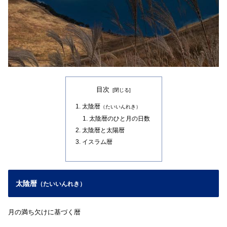
目次
太陰暦
（たいいんれき）
太陰暦のひと月の日数
太陰暦と太陽暦
イスラム暦
太陰暦
（たいいんれき）
月の満ち欠けに基づく暦