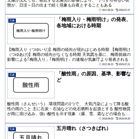
太陽が沈んでも、散乱する太陽光の影響により、 うっすら明るい状
態が、日没～日の出まで続く現象も白夜とすることもある
2017.06.24
2023.07.27
「梅雨入り・梅雨明け」の発表、
気象
各地域における時期
【梅雨入り（つゆいり)】梅雨の傾向が現れはじめる時期 【梅雨明け
（つゆあけ)】梅雨の傾向がなくなる時期 天気図を基に、梅雨前線の
影響による｢梅雨入り」｢梅雨明け」の速報が気象庁より発表される
2017.06.15
2023.07.21
「酸性雨」の原因、基準、影響な
気象
ど
酸性雨（さんせいう） 環境問題の1つで、 大気汚染によって降る酸
性の雨のこと 主に石炭・石油などの化石燃料を起源とする 酸性物質
が雨に溶け込み、強い酸性を示す現象 （霧、雪、霜などの場合も同
様の現象が...
2018.09.03
2019.04.20
五月晴れ（さつきばれ）
気象