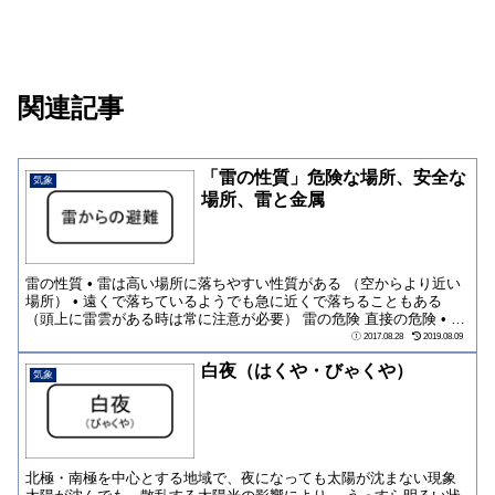
関連記事
「雷の性質」危険な場所、安全な
気象
場所、雷と金属
雷の性質 • 雷は高い場所に落ちやすい性質がある （空からより近い
場所） • 遠くで落ちているようでも急に近くで落ちることもある
（頭上に雷雲がある時は常に注意が必要） 雷の危険 直接の危険 • 人
体...
2017.08.28
2019.08.09
白夜（はくや・びゃくや）
気象
北極・南極を中心とする地域で、夜になっても太陽が沈まない現象