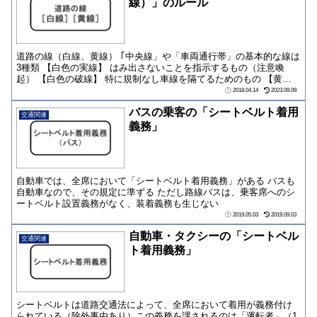
線）」のルール
道路の線（白線、黄線） ｢中央線」や「車両通行帯」の基本的な線は
3種類 【白色の実線】 はみ出さないことを指示するもの（注意喚
起） 【白色の破線】 特に規制なし車線を隔てるためのもの 【黄色
の実線】 ...
2018.04.14
2023.09.09
バスの乗客の「シートベルト着用
交通関連
義務」
自動車では、全席において「シートベルト着用義務」がある バスも
自動車なので、その規定に準ずる ただし路線バスは、乗客席へのシ
ートベルト設置義務がなく、装着義務も生じない
2019.05.03
2019.09.03
自動車・タクシーの「シートベル
交通関連
ト着用義務」
シートベルトは道路交通法によって、全席において着用が義務付け
られている（除外事由あり）この義務を課されるのは「運転者」（1