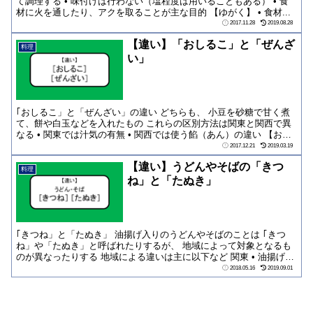
て調理する • 味付けは行わない（塩程度は用いることもある） • 食
材に火を通したり、アクを取ることが主な目的 【ゆがく】 • 食材...
2017.11.28
2019.08.28
【違い】「おしるこ」と「ぜんざ
料理
い」
｢おしるこ」と「ぜんざい」の違い どちらも、 小豆を砂糖で甘く煮
て、餅や白玉などを入れたもの これらの区別方法は関東と関西で異
なる • 関東では汁気の有無 • 関西では使う餡（あん）の違い 【おし
るこ...
2017.12.21
2019.03.19
【違い】うどんやそばの「きつ
料理
ね」と「たぬき」
｢きつね」と「たぬき」 油揚げ入りのうどんやそばのことは ｢きつ
ね」や「たぬき」と呼ばれたりするが、 地域によって対象となるも
のが異なったりする 地域による違いは主に以下など 関東 • 油揚げ
（甘煮）...
2018.05.16
2019.09.01