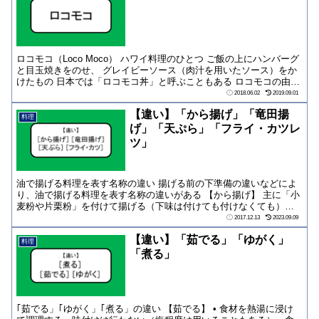
ロコモコ（Loco Moco） ハワイ料理のひとつ ご飯の上にハンバーグ
と目玉焼きをのせ、 グレイビーソース（肉汁を用いたソース）をか
けたもの 日本では「ロコモコ丼」と呼ぶこともある ロコモコの由来
...
2018.06.02
2019.09.01
【違い】「から揚げ」「竜田揚
料理
げ」「天ぷら」「フライ・カツレ
ツ」
油で揚げる料理を表す名称の違い 揚げる前の下準備の違いなどによ
り、油で揚げる料理を表す名称の違いがある 【から揚げ】 主に「小
麦粉や片栗粉」を付けて揚げる（下味は付けても付けなくても）
【竜田揚げ】 ...
2017.12.13
2023.09.09
【違い】「茹でる」「ゆがく」
料理
「煮る」
｢茹でる」｢ゆがく」｢煮る」の違い 【茹でる】 • 食材を熱湯に浸け