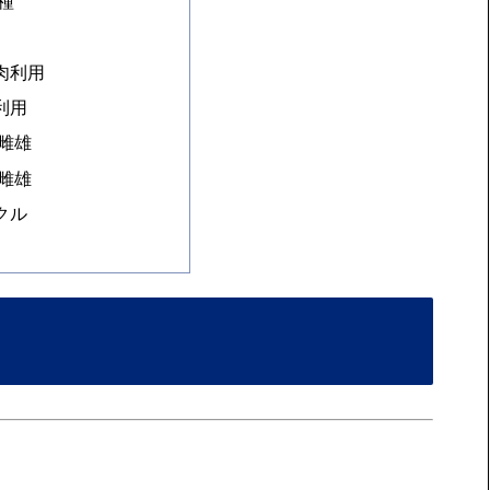
種
肉利用
利用
雌雄
雌雄
クル