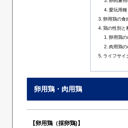
卵肉兼用
愛玩用種
卵用鶏の食
鶏の性別と
卵用鶏の
肉用鶏の
ライフサイ
卵用鶏・肉用鶏
【卵用鶏（採卵鶏)】