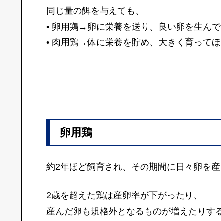
同じ量の餌を与えても、
• 卵用鶏→卵に栄養を送り、良い卵を生ん
• 肉用鶏→体に栄養を貯め、大きく育って
卵用鶏
約2年ほど飼育され、その期間に日々卵を産
2歳を超えた鶏は産卵率が下がったり、
産んだ卵も規格外となるものが増えたりす