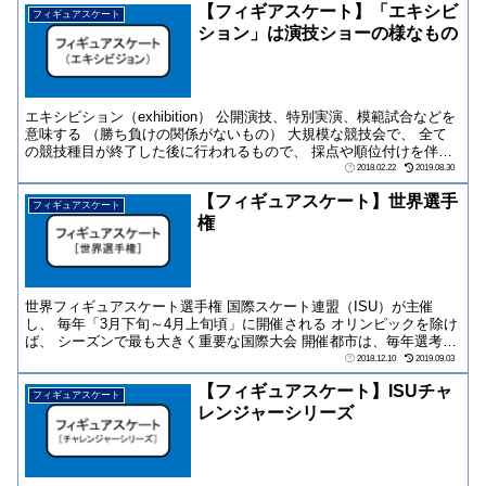
【フィギアスケート】「エキシビ
フィギュアスケート
ション」は演技ショーの様なもの
エキシビション（exhibition） 公開演技、特別実演、模範試合などを
意味する （勝ち負けの関係がないもの） 大規模な競技会で、 全て
の競技種目が終了した後に行われるもので、 採点や順位付けを伴
わ...
2018.02.22
2019.08.30
【フィギュアスケート】世界選手
フィギュアスケート
権
世界フィギュアスケート選手権 国際スケート連盟（ISU）が主催
し、 毎年「3月下旬～4月上旬頃」に開催される オリンピックを除け
ば、 シーズンで最も大きく重要な国際大会 開催都市は、毎年選考さ
れる 種...
2018.12.10
2019.09.03
【フィギュアスケート】ISUチャ
フィギュアスケート
レンジャーシリーズ