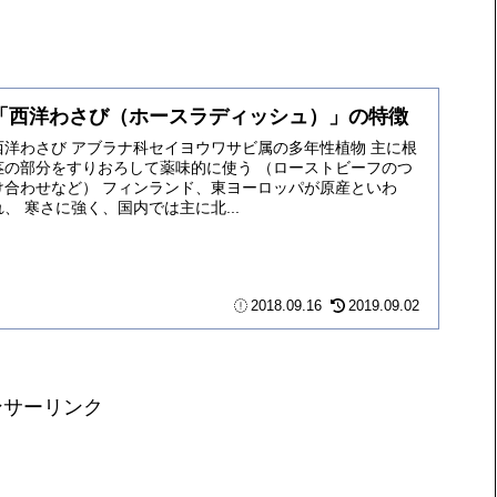
「西洋わさび（ホースラディッシュ）」の特徴
西洋わさび アブラナ科セイヨウワサビ属の多年性植物 主に根
茎の部分をすりおろして薬味的に使う （ローストビーフのつ
け合わせなど） フィンランド、東ヨーロッパが原産といわ
れ、 寒さに強く、国内では主に北...
2018.09.16
2019.09.02
ンサーリンク