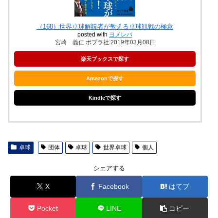
（168）世界卓球解説者が教える卓球観戦の極意
posted with
ヨメレバ
宮崎 義仁 ポプラ社 2019年03月08日
楽天ブックスで探す
Amazonで探す
Kindleで探す
卓球
団体
卓球
世界卓球
個人
シェアする
X
Facebook
はてブ
Pocket
LINE
コピー