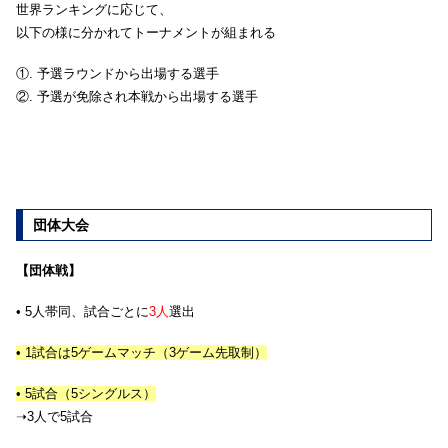
世界ランキングに応じて、
以下の様に分かれてトーナメントが組まれる
①. 予選ラウンドから出場する選手
②. 予選が免除され本戦から出場する選手
団体大会
【団体戦】
• 5人帯同、試合ごとに
3人
選出
• 1試合は5ゲームマッチ（3ゲーム先取制）
• 5試合（5シングルス）
➝3人で5試合